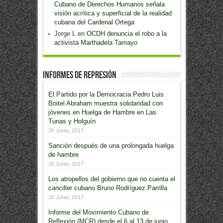
Cubano de Derechos Humanos señala
visión acrítica y superficial de la realidad
cubana del Cardenal Ortega
Jorge L
en
OCDH denuncia el robo a la
activista Marthadela Tamayo
Informes de Represión
El Partido por la Democracia Pedro Luis
Boitel Abraham muestra solidaridad con
jóvenes en Huelga de Hambre en Las
Tunas y Holguín
26 Junio, 2017
Sanción después de una prolongada huelga
de hambre
26 Junio, 2017
Los atropellos del gobierno que no cuenta el
canciller cubano Bruno Rodríguez Parrilla
20 Junio, 2017
Informe del Movimiento Cubano de
Reflexión (MCR) desde el 6 al 13 de junio