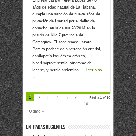
El preso Lázaro Pereira López de 48
años de edad natural de La Habana,
cumple una sanción de nueve años de
privación de libertad por el delito de
cohecho, en la causa 28/2014 en la
prisión de Kilo 7 provincia de
Camagüey. El sancionado Lázaro
Pereira padece de hipertensión arterial,
cardiopatía isquémica crónica,
hiperlipoproteinemia, síndrome de
leriche, y hernia abdominal ...
Leer Más
»
1
2
3
4
5
»
Página 1 of 16
10
...
Ultimo »
Entradas recientes