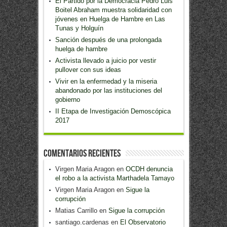
El Partido por la Democracia Pedro Luis
Boitel Abraham muestra solidaridad con
jóvenes en Huelga de Hambre en Las
Tunas y Holguín
Sanción después de una prolongada
huelga de hambre
Activista llevado a juicio por vestir
pullover con sus ideas
Vivir en la enfermedad y la miseria
abandonado por las instituciones del
gobierno
II Etapa de Investigación Demoscópica
2017
Comentarios recientes
Virgen Maria Aragon
en
OCDH denuncia
el robo a la activista Marthadela Tamayo
Virgen Maria Aragon
en
Sigue la
corrupción
Matias Carrillo
en
Sigue la corrupción
santiago.cardenas
en
El Observatorio