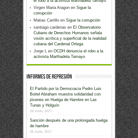
el robo a la activista Marthadela Tamayo
Virgen Maria Aragon
en
Sigue la
corrupción
Matias Carrillo
en
Sigue la corrupción
santiago.cardenas
en
El Observatorio
Cubano de Derechos Humanos señala
visión acrítica y superficial de la realidad
cubana del Cardenal Ortega
Jorge L
en
OCDH denuncia el robo a la
activista Marthadela Tamayo
Informes de Represión
El Partido por la Democracia Pedro Luis
Boitel Abraham muestra solidaridad con
jóvenes en Huelga de Hambre en Las
Tunas y Holguín
26 Junio, 2017
Sanción después de una prolongada huelga
de hambre
26 Junio, 2017