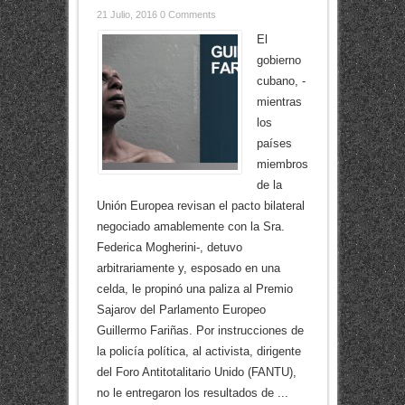
21 Julio, 2016
0 Comments
El
gobierno
cubano, -
mientras
los
países
miembros
de la
Unión Europea revisan el pacto bilateral
negociado amablemente con la Sra.
Federica Mogherini-, detuvo
arbitrariamente y, esposado en una
celda, le propinó una paliza al Premio
Sajarov del Parlamento Europeo
Guillermo Fariñas. Por instrucciones de
la policía política, al activista, dirigente
del Foro Antitotalitario Unido (FANTU),
no le entregaron los resultados de ...