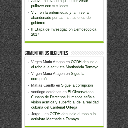
Activista llevado a juicio por vestir
pullover con sus ideas
Vivir en la enfermedad y la miseria
abandonado por las instituciones del
gobierno
II Etapa de Investigación Demoscópica
2017
Comentarios recientes
Virgen Maria Aragon
en
OCDH denuncia
el robo a la activista Marthadela Tamayo
Virgen Maria Aragon
en
Sigue la
corrupción
Matias Carrillo
en
Sigue la corrupción
santiago.cardenas
en
El Observatorio
Cubano de Derechos Humanos señala
visión acrítica y superficial de la realidad
cubana del Cardenal Ortega
Jorge L
en
OCDH denuncia el robo a la
activista Marthadela Tamayo