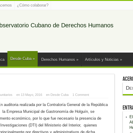
acemos
¿Cómo colaborar?
bservatorio Cubano de Derechos Humanos
Desde Cuba
»
ica
Derechos Humanos
»
Artículos y Noticias
»
Acer
De
nitarios
en 13 Mayo, 2016
en
Desde Cuba
1 Comment
n auditoria realizada por la Contraloría General de la República
Entr
 la Empresa Municipal de Gastronomía de Holguín, se
El
amento económico, por lo que fue necesario la presencia de
Ab
nvestigaciones (DTI) del Ministerio del Interior, quienes
H
principalmente por directivos y administrativos de dicha