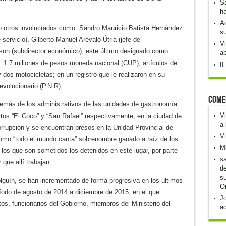
S
h
Ac
o otros involucrados como: Sandro Mauricio Batista Hernández
su
e servicio), Gilberto Manuel Arévalo Útria (jefe de
Vi
rson (subdirector económico); este último designado como
ab
: 1.7 millones de pesos moneda nacional (CUP), artículos de
II
dos motocicletas; en un registro que le realizaron en su
evolucionario (P.N.R).
Come
más de los administrativos de las unidades de gastronomía
Vi
tos “El Coco” y “San Rafael” respectivamente, en la ciudad de
a 
orrupción y se encuentran presos en la Unidad Provincial de
Vi
omo “todo el mundo canta” sobrenombre ganado a raíz de los
Ma
 los que son sometidos los detenidos en este lugar, por parte
sa
 que allí trabajan.
de
su
lguín, se han incrementado de forma progresiva en los últimos
O
ríodo de agosto de 2014 a diciembre de 2015, en el que
Jo
tos, funcionarios del Gobierno, miembros del Ministerio del
ac