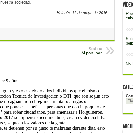
nuestra sociedad.
Vídeo
Holguín, 12 de mayo de 2016.
Rep
cub
Soli
peli
Siguiente:
Al pan, pan
No l
Cate
Cat
Arch