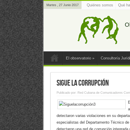
Quiénes somos
Qué h
Martes , 27 Junio 2017
O
El observatorio
»
Consultoría Juríd
Sigue la corrupción
Publicado por:
Red Cubana de Comunicadores Comu
E
a
detectaron varias violaciones en su depart
especialistas del Departamento Técnico de I
detectaron una red de corrupción integrada 