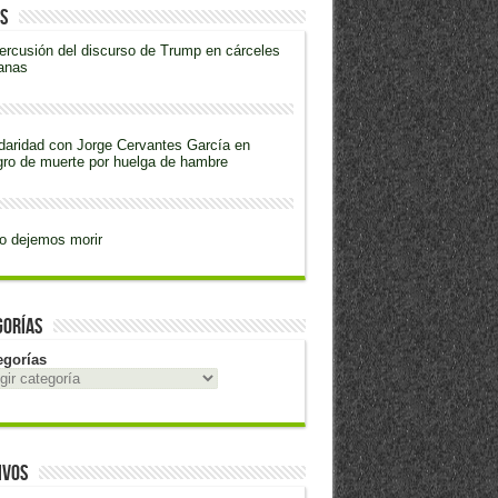
s
ercusión del discurso de Trump en cárceles
anas
daridad con Jorge Cervantes García en
gro de muerte por huelga de hambre
o dejemos morir
gorías
egorías
ivos