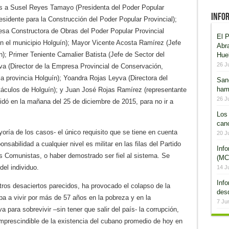
s a Susel Reyes Tamayo (Presidenta del Poder Popular
Infor
esidente para la Construcción del Poder Popular Provincial);
esa Constructora de Obras del Poder Popular Provincial
El P
n el municipio Holguín); Mayor Vicente Acosta Ramírez (Jefe
Abr
n); Primer Teniente Camalier Batista (Jefe de Sector del
Hue
26 J
lva (Director de la Empresa Provincial de Conservación,
la provincia Holguín); Yoandra Rojas Leyva (Directora del
San
ham
táculos de Holguín); y Juan José Rojas Ramírez (representante
26 J
cidó en la mañana del 25 de diciembre de 2015, para no ir a
Los 
canc
ría de los casos- el único requisito que se tiene en cuenta
20 J
sabilidad a cualquier nivel es militar en las filas del Partido
Inf
 Comunistas, o haber demostrado ser fiel al sistema. Se
(MCR
del individuo.
14 J
Inf
ros desaciertos parecidos, ha provocado el colapso de la
desd
 a vivir por más de 57 años en la pobreza y en la
7 Ju
a para sobrevivir –sin tener que salir del país- la corrupción,
imprescindible de la existencia del cubano promedio de hoy en