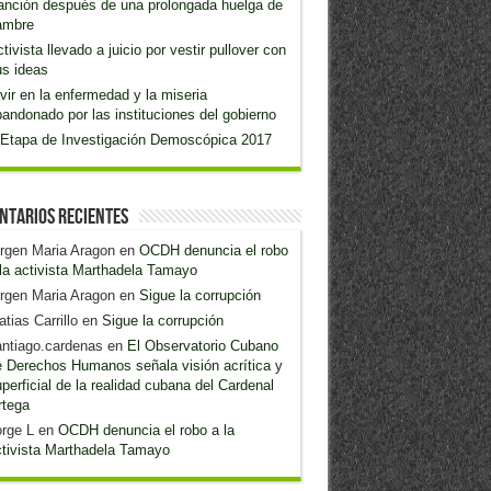
anción después de una prolongada huelga de
ambre
tivista llevado a juicio por vestir pullover con
s ideas
vir en la enfermedad y la miseria
andonado por las instituciones del gobierno
 Etapa de Investigación Demoscópica 2017
ntarios recientes
rgen Maria Aragon
en
OCDH denuncia el robo
la activista Marthadela Tamayo
rgen Maria Aragon
en
Sigue la corrupción
tias Carrillo
en
Sigue la corrupción
ntiago.cardenas
en
El Observatorio Cubano
 Derechos Humanos señala visión acrítica y
perficial de la realidad cubana del Cardenal
rtega
rge L
en
OCDH denuncia el robo a la
tivista Marthadela Tamayo