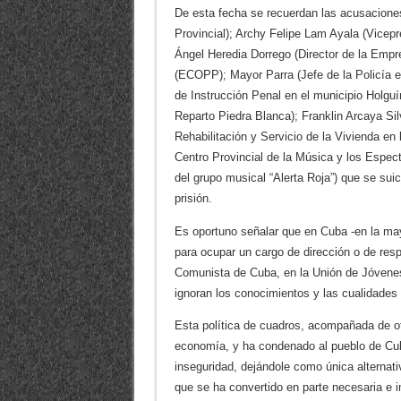
De esta fecha se recuerdan las acusacione
Provincial); Archy Felipe Lam Ayala (Vicepr
Ángel Heredia Dorrego (Director de la Empr
(ECOPP); Mayor Parra (Jefe de la Policía e
de Instrucción Penal en el municipio Holguí
Reparto Piedra Blanca); Franklin Arcaya Si
Rehabilitación y Servicio de la Vivienda en 
Centro Provincial de la Música y los Espec
del grupo musical “Alerta Roja”) que se sui
prisión.
Es oportuno señalar que en Cuba -en la mayo
para ocupar un cargo de dirección o de respon
Comunista de Cuba, en la Unión de Jóvenes
ignoran los conocimientos y las cualidades 
Esta política de cuadros, acompañada de ot
economía, y ha condenado al pueblo de Cuba
inseguridad, dejándole como única alternativ
que se ha convertido en parte necesaria e 