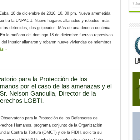
7 Ju
Cuba, 18 de diciembre de 2016. 10. 00 pm. Nueva arremetida
a contra la UNPACU. Nueve hogares allanados y robados, más
vistas detenidos, dos golpeados. Más de una decena continúa
. En la mañana del domingo 18 de diciembre fuerzas represivas
o del Interior allanaron y robaron nueve viviendas de miembros
ás »
torio para la Protección de los
anos por el caso de las amenazas y el
Sr. Nelson Gandulla, Director de la
Derechos LGBTI.
 Observatorio para la Protección de los Defensores de
rechos Humanos, programa conjunto de la Organización
ndial Contra la Tortura (OMCT) y de la FIDH, solicita su
tervención URGENTE ante la siguiente situación en Cuba.