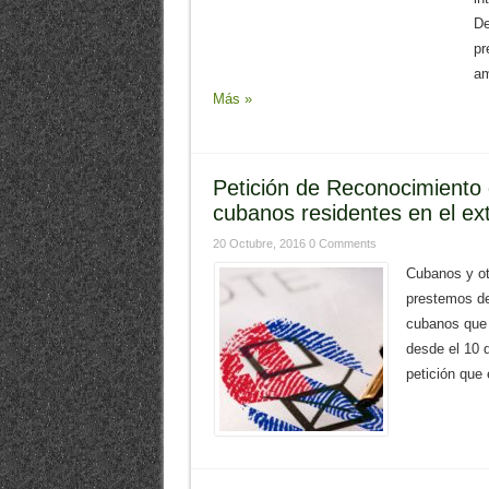
De
pr
am
Más »
Petición de Reconocimiento 
cubanos residentes en el ext
20 Octubre, 2016
0 Comments
Cubanos y ot
prestemos de
cubanos que 
desde el 10 
petición que 