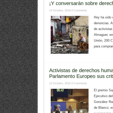
¡Y conversarán sobre dere
14 Octubre, 2016
0 Comments
Hoy ha sido o
denuncias. A
de activista
Almaguer, en
Unión, 200 C
para comprar
Activistas de derechos hum
Parlamento Europeo sus crit
13 Octubre, 2016
0 Comments
El premio Saj
Ejecutivo de
González Rag
de Blanco, e