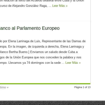
n relación al texto del Acuerdo bilateral entre Cuba y la Unión
curso de Alejandro González Raga, ...
Leer Más »
anco al Parlamento Europeo
do por Elena Larrinaga de Luis, Representante de las Damas de
ropa. En la imagen, de izquierda a derecha, Elena Larrinaga y
lanco Bertha Bueno.] Enviamos un saludo desde Cuba a
gos de la Unión Europea que nos conceden la palabra y nos
iempo. Llevamos ya 74 domingos con la sede ...
Leer Más »
timo »
Página 1 of 13