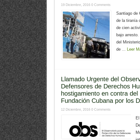
19 Diciembre, 2016
0 Comments
Santiago de 
de la tiraní
de cien acti
bajo arresto
del Ministeri
de ...
Leer M
Llamado Urgente del Observa
Defensores de Derechos Hum
hostigamiento en contra del 
Fundación Cubana por los 
12 Diciembre, 2016
0 Comments
El
De
Mu
in