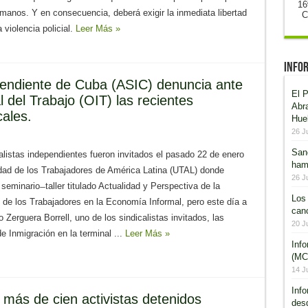
16
umanos. Y en consecuencia, deberá exigir la inmediata libertad
C
 violencia policial.
Leer Más »
Infor
pendiente de Cuba (ASIC) denuncia ante
El P
l del Trabajo (OIT) las recientes
Abr
cales.
Hue
26 J
San
alistas independientes fueron invitados el pasado 22 de enero
ham
idad de los Trabajadores de América Latina (UTAL) donde
26 J
 seminario ̶ taller titulado Actualidad y Perspectiva de la
Los 
 de los Trabajadores en la Economía Informal, pero este día a
canc
Zerguera Borrell, uno de los sindicalistas invitados, las
20 J
e Inmigración en la terminal ...
Leer Más »
Inf
(MCR
14 J
Inf
 más de cien activistas detenidos
desd