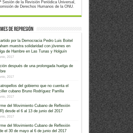
ª Sesión de la Revisión Periódica Universal,
omisión de Derechos Humanos de la ONU.
mes de Represión
artido por la Democracia Pedro Luis Boitel
aham muestra solidaridad con jóvenes en
lga de Hambre en Las Tunas y Holguín
unio, 2017
ción después de una prolongada huelga de
bre
unio, 2017
atropellos del gobierno que no cuenta el
iller cubano Bruno Rodríguez Parrilla
unio, 2017
orme del Movimiento Cubano de Reflexión
) desde el 6 al 13 de junio del 2017
unio, 2017
orme del Movimiento Cubano de Reflexión
e el 30 de mayo al 6 de junio del 2017