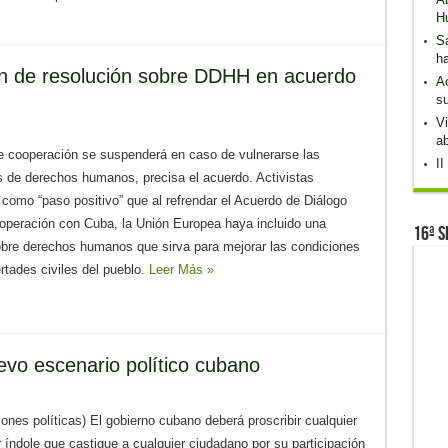
H
S
h
ón de resolución sobre DDHH en acuerdo
Ac
su
Vi
ab
e cooperación se suspenderá en caso de vulnerarse las
II
s de derechos humanos, precisa el acuerdo. Activistas
como “paso positivo” que al refrendar el Acuerdo de Diálogo
ooperación con Cuba, la Unión Europea haya incluido una
16ª S
obre derechos humanos que sirva para mejorar las condiciones
ertades civiles del pueblo.
Leer Más »
vo escenario político cubano
zones políticas) El gobierno cubano deberá proscribir cualquier
r índole que castigue a cualquier ciudadano por su participación