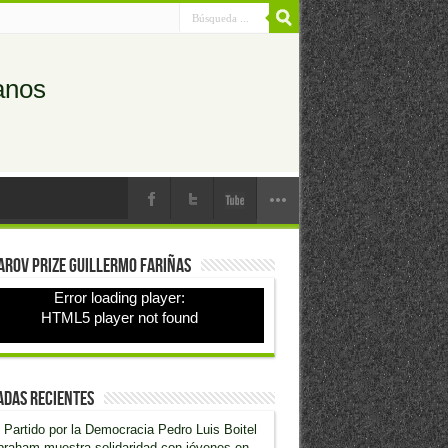
anos
rov prize Guillermo Fariñas
Error loading player:
HTML5 player not found
adas recientes
 Partido por la Democracia Pedro Luis Boitel
raham muestra solidaridad con jóvenes en