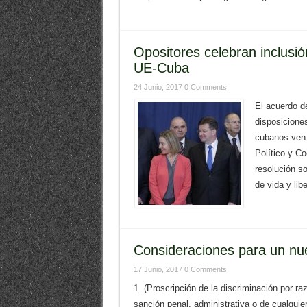
Opositores celebran inclusi
UE-Cuba
24 Junio, 2017
0 Comments
El acuerdo d
disposicione
cubanos ven 
Político y C
resolución s
de vida y lib
Consideraciones para un nue
17 Junio, 2017
0 Comments
1. (Proscripción de la discriminación por ra
sanción penal, administrativa o de cualquie