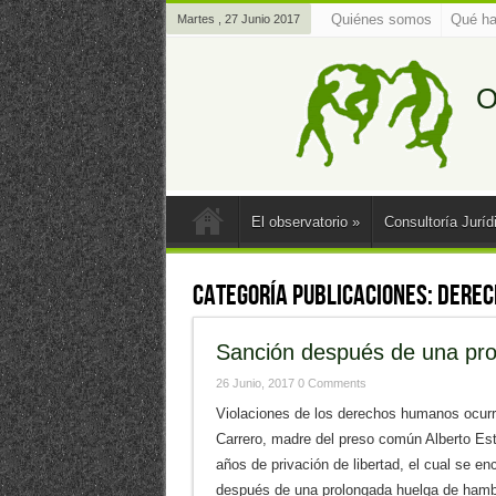
Quiénes somos
Qué h
Martes , 27 Junio 2017
O
El observatorio
»
Consultoría Juríd
Categoría Publicaciones:
Derec
Sanción después de una pr
26 Junio, 2017
0 Comments
Violaciones de los derechos humanos ocurr
Carrero, madre del preso común Alberto E
años de privación de libertad, el cual se en
después de una prolongada huelga de hamb