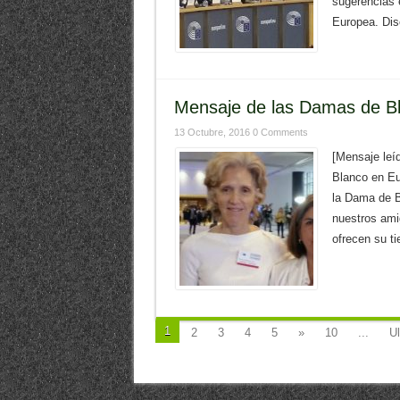
sugerencias e
Europea. Dis
Mensaje de las Damas de Bl
13 Octubre, 2016
0 Comments
[Mensaje leí
Blanco en Eu
la Dama de B
nuestros ami
ofrecen su t
1
2
3
4
5
»
10
...
Ul