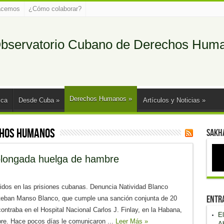
acemos
¿Cómo colaborar?
bservatorio Cubano de Derechos Hum
Derechos Humanos
»
ica
Desde Cuba
»
Artículos y Noticias
»
hos Humanos
Sakha
olongada huelga de hambre
idos en las prisiones cubanas. Denuncia Natividad Blanco
Entr
steban Manso Blanco, que cumple una sanción conjunta de 20
contraba en el Hospital Nacional Carlos J. Finlay, en la Habana,
El
re. Hace pocos días le comunicaron ...
Leer Más »
Ab