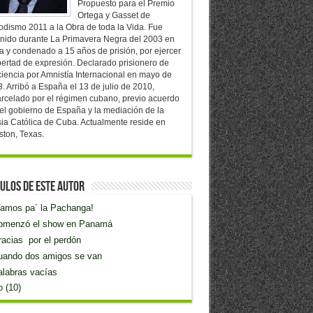
Propuesto para el Premio
Ortega y Gasset de
odismo 2011 a la Obra de toda la Vida. Fue
nido durante La Primavera Negra del 2003 en
 y condenado a 15 años de prisión, por ejercer
ibertad de expresión. Declarado prisionero de
iencia por Amnistía Internacional en mayo de
. Arribó a España el 13 de julio de 2010,
rcelado por el régimen cubano, previo acuerdo
el gobierno de España y la mediación de la
sia Católica de Cuba. Actualmente reside en
ton, Texas.
ulos de este Autor
Vamos pa´ la Pachanga!
omenzó el show en Panamá
acias por el perdón
uando dos amigos se van
alabras vacías
 (10)