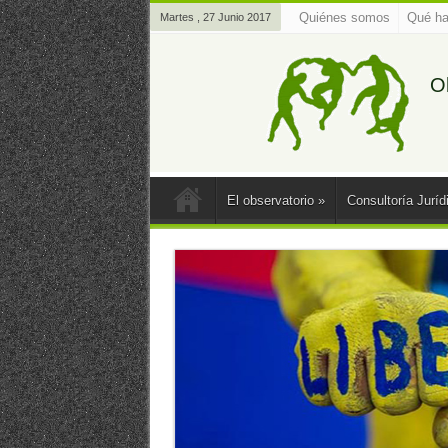
Quiénes somos
Qué h
Martes , 27 Junio 2017
O
El observatorio
»
Consultoría Juríd