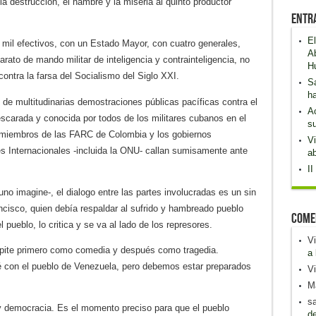
a destrucción, el hambre y la miseria al quinto productor
Entr
El
5 mil efectivos, con un Estado Mayor, con cuatro generales,
Ab
rato de mando militar de inteligencia y contrainteligencia, no
H
ontra la farsa del Socialismo del Siglo XXI.
S
h
e multitudinarias demostraciones públicas pacíficas contra el
Ac
scarada y conocida por todos de los militares cubanos en el
su
y miembros de las FARC de Colombia y los gobiernos
Vi
s Internacionales -incluida la ONU- callan sumisamente ante
ab
II
o imagine-, el dialogo entre las partes involucradas es un sin
cisco, quien debía respaldar al sufrido y hambreado pueblo
Come
 pueblo, lo critica y se va al lado de los represores.
Vi
 repite primero como comedia y después como tragedia.
a 
 con el pueblo de Venezuela, pero debemos estar preparados
Vi
Ma
sa
y democracia. Es el momento preciso para que el pueblo
de