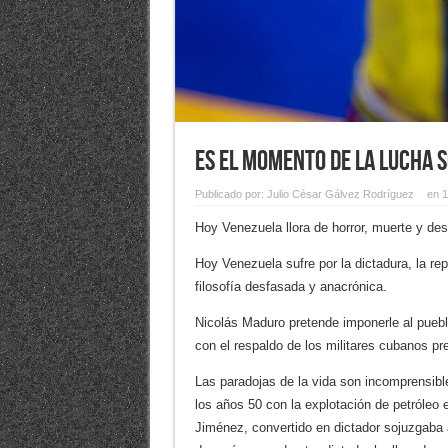
Es el momento de la lucha s
Publicado por:
Julio César Gálvez Rodríguez
en 1
Hoy Venezuela llora de horror, muerte y de
Hoy Venezuela sufre por la dictadura, la r
filosofía desfasada y anacrónica.
Nicolás Maduro pretende imponerle al puebl
con el respaldo de los militares cubanos pre
Las paradojas de la vida son incomprensibl
los años 50 con la explotación de petróleo
Jiménez, convertido en dictador sojuzgaba a