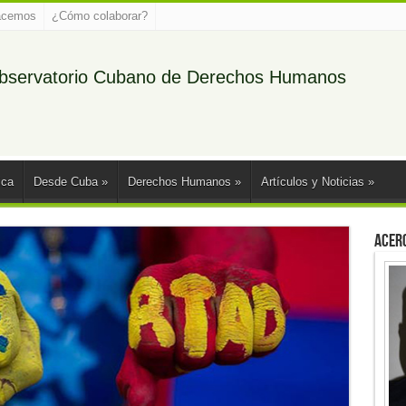
acemos
¿Cómo colaborar?
bservatorio Cubano de Derechos Humanos
ica
Desde Cuba
»
Derechos Humanos
»
Artículos y Noticias
»
Acer