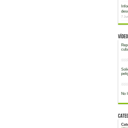
Inf
desd
7 Ju
Vídeo
Rep
cub
Soli
peli
No l
Cate
Cat