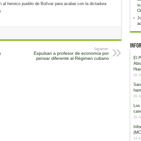
 al heroico pueblo de Bolívar para acabar con la dictadura
su
O
.
Jo
ac
Infor
Siguiente:
s
Expulsan a profesor de economía por
El P
pensar diferente al Régimen cubano
Abr
Hue
26 J
San
ham
26 J
Los 
canc
20 J
Inf
(MCR
14 J