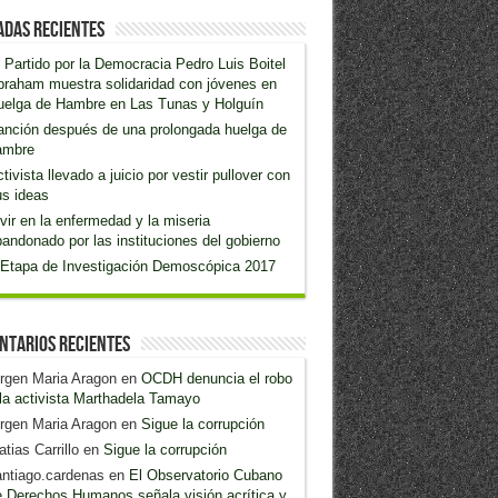
adas recientes
 Partido por la Democracia Pedro Luis Boitel
raham muestra solidaridad con jóvenes en
uelga de Hambre en Las Tunas y Holguín
anción después de una prolongada huelga de
ambre
tivista llevado a juicio por vestir pullover con
s ideas
vir en la enfermedad y la miseria
andonado por las instituciones del gobierno
 Etapa de Investigación Demoscópica 2017
ntarios recientes
rgen Maria Aragon
en
OCDH denuncia el robo
la activista Marthadela Tamayo
rgen Maria Aragon
en
Sigue la corrupción
tias Carrillo
en
Sigue la corrupción
ntiago.cardenas
en
El Observatorio Cubano
 Derechos Humanos señala visión acrítica y