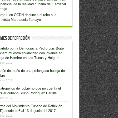
perficial de la realidad cubana del Cardenal
rtega
rge L
en
OCDH denuncia el robo a la
tivista Marthadela Tamayo
mes de Represión
artido por la Democracia Pedro Luis Boitel
aham muestra solidaridad con jóvenes en
lga de Hambre en Las Tunas y Holguín
unio, 2017
ción después de una prolongada huelga de
bre
unio, 2017
atropellos del gobierno que no cuenta el
iller cubano Bruno Rodríguez Parrilla
unio, 2017
orme del Movimiento Cubano de Reflexión
) desde el 6 al 13 de junio del 2017
unio, 2017