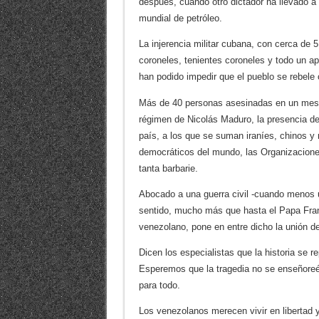
después, cuando otro dictador ha llevado a l
mundial de petróleo.
La injerencia militar cubana, con cerca de 
coroneles, tenientes coroneles y todo un apa
han podido impedir que el pueblo se rebele c
Más de 40 personas asesinadas en un mes d
régimen de Nicolás Maduro, la presencia de
país, a los que se suman iraníes, chinos 
democráticos del mundo, las Organizacione
tanta barbarie.
Abocado a una guerra civil -cuando menos un
sentido, mucho más que hasta el Papa Fran
venezolano, pone en entre dicho la unión del
Dicen los especialistas que la historia se
Esperemos que la tragedia no se enseñoreé
para todo.
Los venezolanos merecen vivir en libertad 