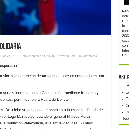
Peri
dete
Cuba
la l
conc
2003
exca
olidaria
con 
Igle
Hous
1 Mayo, 2017
en
Artículos de Opinión
,
En Venezuela
0 Comments
sesperación.
Artíc
epresión y la corrupción de un régimen opresor amparado en una
¡
C
o venezolano una nueva Constitución, mediante la fuerza y
Gr
sentes, por miles, en la Patria de Bolívar.
C
es. De iniciar su despegue económico a fines de la década de
P
 en el Lago Maracaibo, cuando el general Marcos Pérez
Todo
 la población venezolana, a la actualidad, casi 60 años