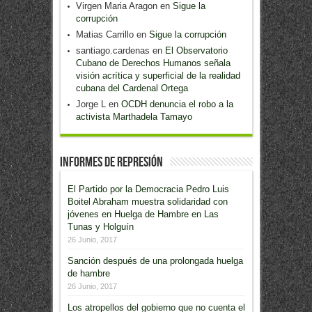
Virgen Maria Aragon
en
Sigue la
corrupción
Matias Carrillo
en
Sigue la corrupción
santiago.cardenas
en
El Observatorio
Cubano de Derechos Humanos señala
visión acrítica y superficial de la realidad
cubana del Cardenal Ortega
Jorge L
en
OCDH denuncia el robo a la
activista Marthadela Tamayo
Informes de Represión
El Partido por la Democracia Pedro Luis
Boitel Abraham muestra solidaridad con
jóvenes en Huelga de Hambre en Las
Tunas y Holguín
26 Junio, 2017
Sanción después de una prolongada huelga
de hambre
26 Junio, 2017
Los atropellos del gobierno que no cuenta el