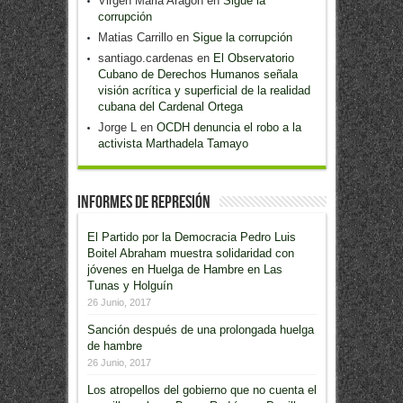
Virgen Maria Aragon
en
Sigue la
corrupción
Matias Carrillo
en
Sigue la corrupción
santiago.cardenas
en
El Observatorio
Cubano de Derechos Humanos señala
visión acrítica y superficial de la realidad
cubana del Cardenal Ortega
Jorge L
en
OCDH denuncia el robo a la
activista Marthadela Tamayo
Informes de Represión
El Partido por la Democracia Pedro Luis
Boitel Abraham muestra solidaridad con
jóvenes en Huelga de Hambre en Las
Tunas y Holguín
26 Junio, 2017
Sanción después de una prolongada huelga
de hambre
26 Junio, 2017
Los atropellos del gobierno que no cuenta el